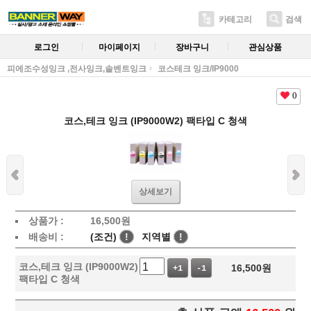
카테고리
검색
로그인
마이페이지
장바구니
관심상품
피에조수성잉크 ,전사잉크,솔벤트잉크
코스테크 잉크/IP9000
0
코스,테크 잉크 (IP9000W2) 팩타입 C 청색
상세보기
상품가 :
16,500
원
배송비 :
(조건)
!
지역별
!
코스,테크 잉크 (IP9000W2)
16,500
원
+1
-1
팩타입 C 청색