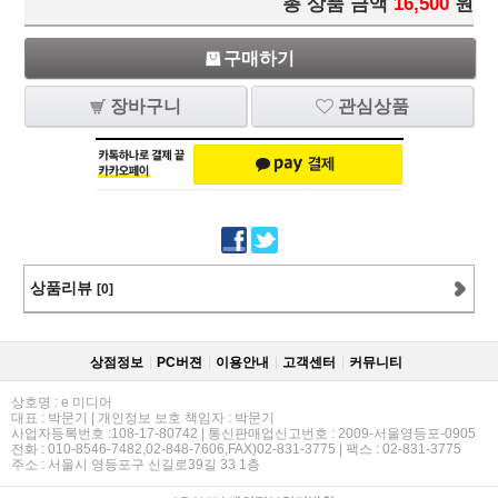
총 상품 금액
16,500
원
구매하기
장바구니
관심상품
상품리뷰
[0]
상점정보
PC버젼
이용안내
고객센터
커뮤니티
상호명 : e 미디어
대표 : 박문기 | 개인정보 보호 책임자 : 박문기
사업자등록번호 :108-17-80742 | 통신판매업신고번호 : 2009-서울영등포-0905
전화 : 010-8546-7482,02-848-7606,FAX)02-831-3775 | 팩스 : 02-831-3775
주소 : 서울시 영등포구 신길로39길 33 1층