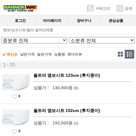
카테고리
검색
로그인
마이페이지
장바구니
관심상품
엠보/보조시트/쏠라 열차단제품
최신순
낮은가격
높은가격
상품명
최다리뷰
1 - 20
울트라 엠보시트 123cm (후지종이)
상품가 :
130,000원
(0)
0
울트라 엠보시트 152cm (후지종이)
상품가 :
192,000원
(1)
0