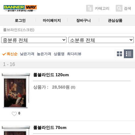
카테고리
검색
로그인
마이페이지
장바구니
관심상품
롤브라인드(스크린)
최신순
낮은가격
높은가격
상품명
최다리뷰
1 - 16
롤블라인드 120cm
상품가 :
28,560원
(0)
0
롤블라인드 70cm