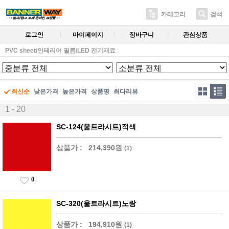
카테고리
검색
로그인
마이페이지
장바구니
관심상품
PVC sheet/인테리어 필름/LED 전기재료
최신순
낮은가격
높은가격
상품명
최다리뷰
1 - 20
SC-124(울트라시트)적색
상품가 :
214,390원
(1)
0
SC-320(울트라시트)노랑
상품가 :
194,910원
(1)