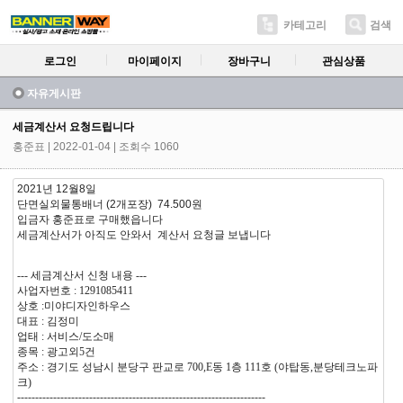
카테고리
검색
로그인
마이페이지
장바구니
관심상품
자유게시판
세금계산서 요청드립니다
홍준표
| 2022-01-04 | 조회수 1060
2021년 12월8일
단면실외물통배너 (2개포장) 74.500원
입금자 홍준표로 구매했읍니다
세금계산서가 아직도 안와서 계산서 요청글 보냅니다
--- 세금계산서 신청 내용 ---
사업자번호 : 1291085411
상호 :미야디자인하우스
대표 : 김정미
업태 : 서비스/도소매
종목 : 광고외5건
주소 : 경기도 성남시 분당구 판교로 700,E동 1층 111호 (야탑동,분당테크노파
크)
---------------------------------------------------------------------